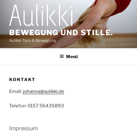
Zum
Inhalt
springen
BEWEGUNG UND STILLE.
Aulikki Tanz & Bewegung
Menü
KONTAKT
Email:
johanna@aulikki.de
Telefon: 0157 56435893
Impressum