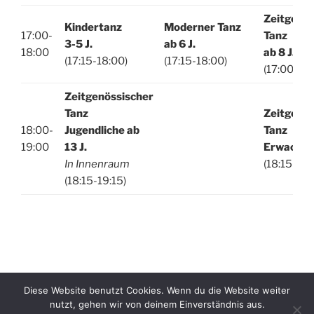
Z
eitgenös
Kindertanz
Moderner Tanz
17:00-
Tanz
3-5 J.
ab 6 J.
18:00
ab 8 J.
(17:15-18:00)
(17:15-18:00)
(17:00-18:
Zeitgenössischer
Tanz
Z
eitgenös
18:00-
Jugendlich
e
ab
Tanz
19:00
13 J.
Erwachse
In Innenraum
(18:15-19:
(18:15-19:15)
Diese Website benutzt Cookies. Wenn du die Website weiter
nutzt, gehen wir von deinem Einverständnis aus.
Datenschutzerklärung
Stolz präsentiert von WordPress