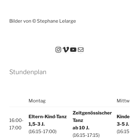
Bilder von © Stephane Lelarge
Instagram
Vimeo
YouTube
E-Mail
Stundenplan
Montag
Mittwoch
Z
eitgenössischer
Eltern-Kind-Tanz
Kinderta
16:00-
Tanz
1,5-3 J.
3-5 J.
17:00
ab 10 J.
(16:15-17:00)
(16:15-17:
(16:15-17:15)