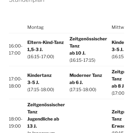
Montag
Mittwoch
Z
eitgenössischer
Eltern-Kind-Tanz
Kinderta
16:00-
Tanz
1,5-3 J.
3-5 J.
17:00
ab 10 J.
(16:15-17:00)
(16:15-17:
(16:15-17:15)
Z
eitgenös
Kindertanz
Moderner Tanz
17:00-
Tanz
3-5 J.
ab 6 J.
18:00
ab 8 J.
(17:15-18:00)
(17:15-18:00)
(17:00-18:
Zeitgenössischer
Tanz
Z
eitgenös
18:00-
Jugendlich
e
ab
Tanz
19:00
13 J.
Erwachse